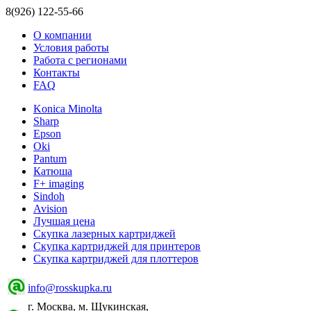
8(926) 122-55-66
О компании
Условия работы
Работа с регионами
Контакты
FAQ
Konica Minolta
Sharp
Epson
Oki
Pantum
Катюша
F+ imaging
Sindoh
Avision
Лучшая цена
Скупка лазерных картриджей
Скупка картриджей для принтеров
Скупка картриджей для плоттеров
info@rosskupka.ru
г. Москва, м. Щукинская,