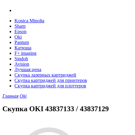
Konica Minolta
Sharp
Epson
Oki
Pantum
Катюша
F+ imaging
Sindoh
Avision
Лучшая цена
Скупка лазерных картриджей
Скупка картриджей для принтеров
Скупка картриджей для плоттеров
Главная
Oki
Скупка OKI 43837133 / 43837129