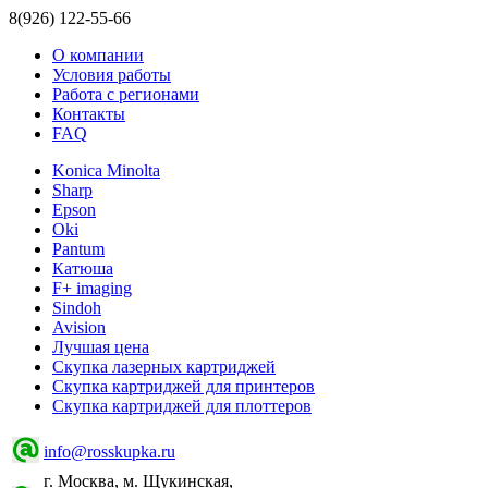
8(926) 122-55-66
О компании
Условия работы
Работа с регионами
Контакты
FAQ
Konica Minolta
Sharp
Epson
Oki
Pantum
Катюша
F+ imaging
Sindoh
Avision
Лучшая цена
Скупка лазерных картриджей
Скупка картриджей для принтеров
Скупка картриджей для плоттеров
info@rosskupka.ru
г. Москва, м. Щукинская,