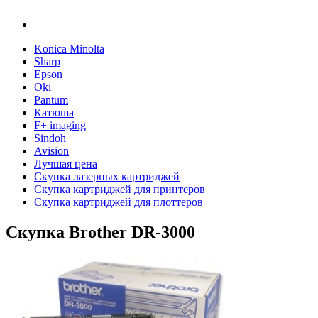
Konica Minolta
Sharp
Epson
Oki
Pantum
Катюша
F+ imaging
Sindoh
Avision
Лучшая цена
Скупка лазерных картриджей
Скупка картриджей для принтеров
Скупка картриджей для плоттеров
Скупка Brother DR-3000