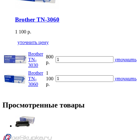
Brother TN-3060
1 100 р.
уточнить цену
Brother
800
TN-
уточнить
р.
3030
Brother
1
TN-
100
уточнить
3060
р.
Просмотренные товары