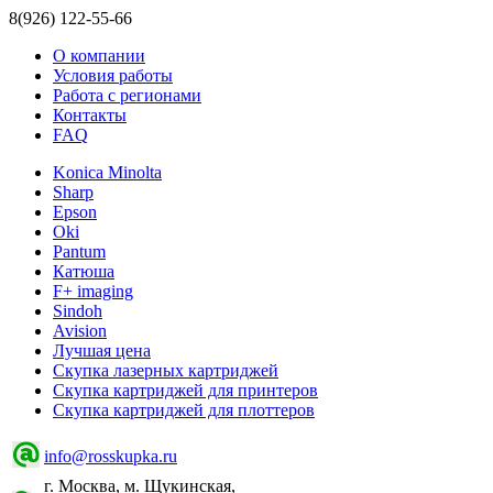
8(926) 122-55-66
О компании
Условия работы
Работа с регионами
Контакты
FAQ
Konica Minolta
Sharp
Epson
Oki
Pantum
Катюша
F+ imaging
Sindoh
Avision
Лучшая цена
Скупка лазерных картриджей
Скупка картриджей для принтеров
Скупка картриджей для плоттеров
info@rosskupka.ru
г. Москва, м. Щукинская,