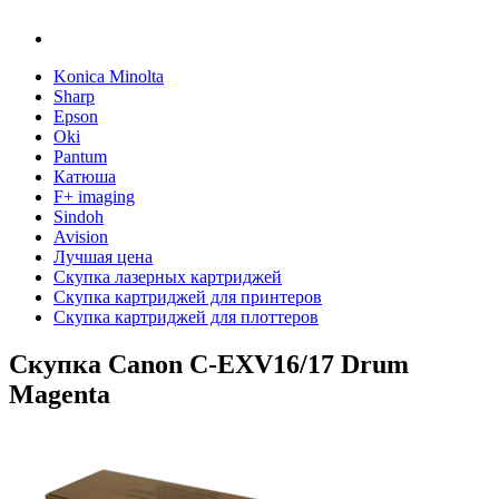
Konica Minolta
Sharp
Epson
Oki
Pantum
Катюша
F+ imaging
Sindoh
Avision
Лучшая цена
Скупка лазерных картриджей
Скупка картриджей для принтеров
Скупка картриджей для плоттеров
Скупка Canon C-EXV16/17 Drum
Magenta