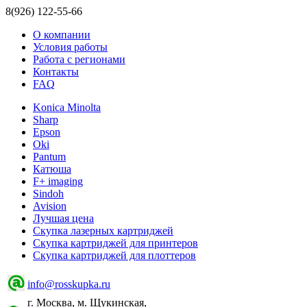
8(926) 122-55-66
О компании
Условия работы
Работа с регионами
Контакты
FAQ
Konica Minolta
Sharp
Epson
Oki
Pantum
Катюша
F+ imaging
Sindoh
Avision
Лучшая цена
Скупка лазерных картриджей
Скупка картриджей для принтеров
Скупка картриджей для плоттеров
info@rosskupka.ru
г. Москва, м. Щукинская,