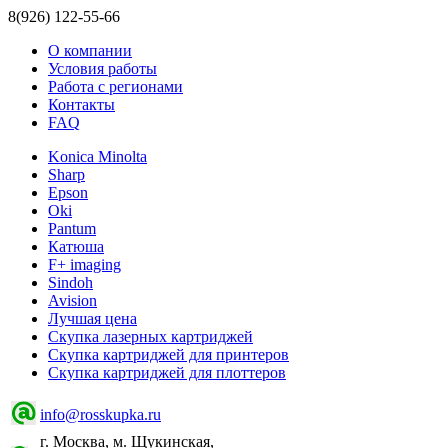
8(926) 122-55-66
О компании
Условия работы
Работа с регионами
Контакты
FAQ
Konica Minolta
Sharp
Epson
Oki
Pantum
Катюша
F+ imaging
Sindoh
Avision
Лучшая цена
Скупка лазерных картриджей
Скупка картриджей для принтеров
Скупка картриджей для плоттеров
info@rosskupka.ru
г. Москва, м. Щукинская,