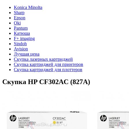
Konica Minolta
Sharp
Epson
Oki
Pantum
Катюша
F+ imaging
Sindoh
Avision
Лучшая цена
Скупка лазерных картриджей
Скупка картриджей для принтеров
Скупка картриджей для плоттеров
Скупка HP CF302AC (827A)