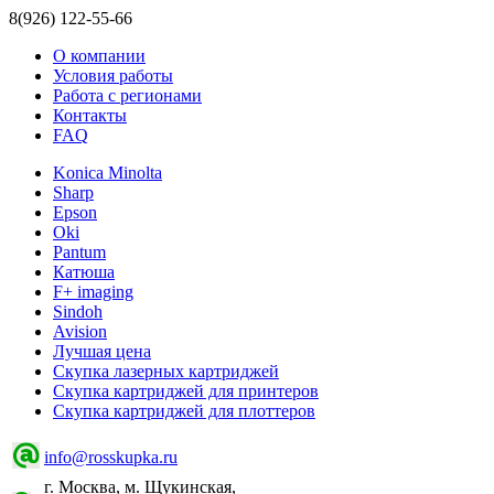
8(926) 122-55-66
О компании
Условия работы
Работа с регионами
Контакты
FAQ
Konica Minolta
Sharp
Epson
Oki
Pantum
Катюша
F+ imaging
Sindoh
Avision
Лучшая цена
Скупка лазерных картриджей
Скупка картриджей для принтеров
Скупка картриджей для плоттеров
info@rosskupka.ru
г. Москва, м. Щукинская,