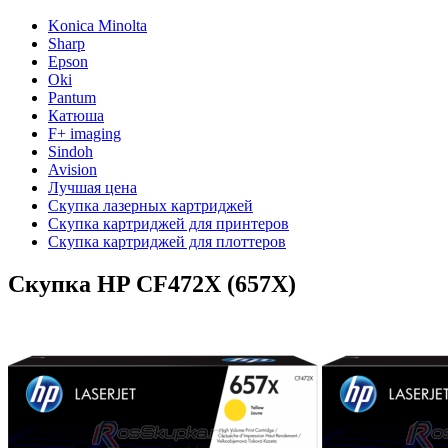
Konica Minolta
Sharp
Epson
Oki
Pantum
Катюша
F+ imaging
Sindoh
Avision
Лучшая цена
Скупка лазерных картриджей
Скупка картриджей для принтеров
Скупка картриджей для плоттеров
Скупка HP CF472X (657X)