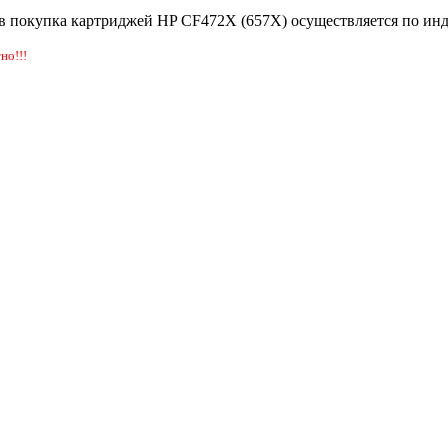
в покупка картриджей HP CF472X (657X) осуществляется по ин
но!!!