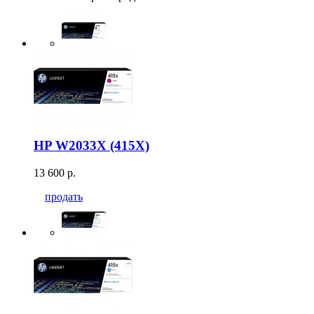
HP W2033X (415X)
13 600 р.
продать