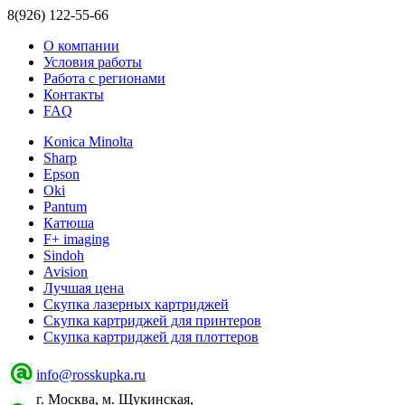
8(926) 122-55-66
О компании
Условия работы
Работа с регионами
Контакты
FAQ
Konica Minolta
Sharp
Epson
Oki
Pantum
Катюша
F+ imaging
Sindoh
Avision
Лучшая цена
Скупка лазерных картриджей
Скупка картриджей для принтеров
Скупка картриджей для плоттеров
info@rosskupka.ru
г. Москва, м. Щукинская,