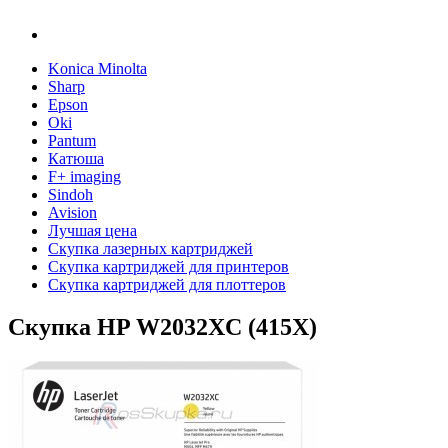
Konica Minolta
Sharp
Epson
Oki
Pantum
Катюша
F+ imaging
Sindoh
Avision
Лучшая цена
Скупка лазерных картриджей
Скупка картриджей для принтеров
Скупка картриджей для плоттеров
Скупка HP W2032XC (415X)