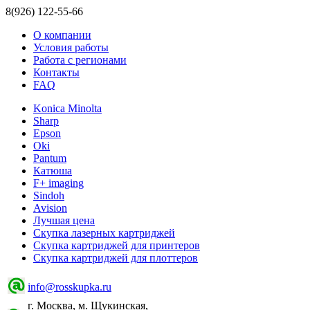
8(926) 122-55-66
О компании
Условия работы
Работа с регионами
Контакты
FAQ
Konica Minolta
Sharp
Epson
Oki
Pantum
Катюша
F+ imaging
Sindoh
Avision
Лучшая цена
Скупка лазерных картриджей
Скупка картриджей для принтеров
Скупка картриджей для плоттеров
info@rosskupka.ru
г. Москва, м. Щукинская,