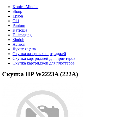
Konica Minolta
Sharp
Epson
Oki
Pantum
Катюша
F+ imaging
Sindoh
Avision
Лучшая цена
Скупка лазерных картриджей
Скупка картриджей для принтеров
Скупка картриджей для плоттеров
Скупка HP W2223A (222A)