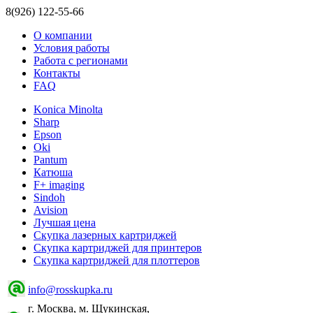
8(926) 122-55-66
О компании
Условия работы
Работа с регионами
Контакты
FAQ
Konica Minolta
Sharp
Epson
Oki
Pantum
Катюша
F+ imaging
Sindoh
Avision
Лучшая цена
Скупка лазерных картриджей
Скупка картриджей для принтеров
Скупка картриджей для плоттеров
info@rosskupka.ru
г. Москва, м. Щукинская,