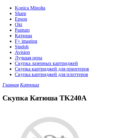
Konica Minolta
Sharp
Epson
Oki
Pantum
Катюша
F+ imaging
Sindoh
Avision
Лучшая цена
Скупка лазерных картриджей
Скупка картриджей для принтеров
Скупка картриджей для плоттеров
Главная
Катюша
Скупка Катюша TK240A