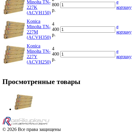
Minolta TN-
в
800
227K
корзину
р.
(ACVH150)
Konica
4
Minolta TN-
в
400
227M
корзину
р.
(ACVH350)
Konica
4
Minolta TN-
в
400
227Y
корзину
р.
(ACVH250)
Просмотренные товары
© 2026 Все права защищены