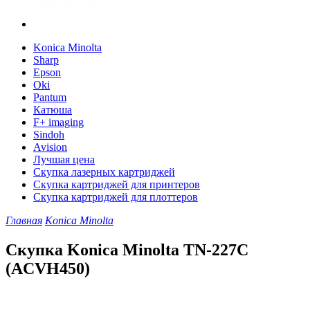
Konica Minolta
Sharp
Epson
Oki
Pantum
Катюша
F+ imaging
Sindoh
Avision
Лучшая цена
Скупка лазерных картриджей
Скупка картриджей для принтеров
Скупка картриджей для плоттеров
Главная
Konica Minolta
Скупка Konica Minolta TN-227C
(ACVH450)