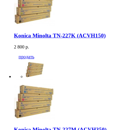
Konica Minolta TN-227K (ACVH150)
2 800 р.
продать
Konica Minolta TN-227M (ACVH350)