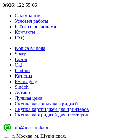
8(926) 122-55-66
О компании
Условия работы
Работа с регионами
Контакты
FAQ
Konica Minolta
Sharp
Epson
Oki
Pantum
Катюша
F+ imaging
Sindoh
Avision
Лучшая цена
Скупка лазерных картриджей
Скупка картриджей для принтеров
Скупка картриджей для плоттеров
info@rosskupka.ru
г. Москва, м. Щукинская,