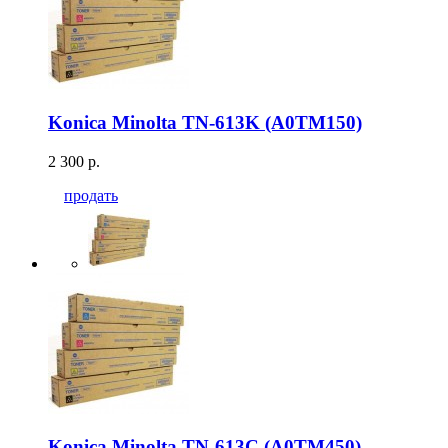
Konica Minolta TN-613K (A0TM150)
2 300 р.
продать
Konica Minolta TN-613C (A0TM450)