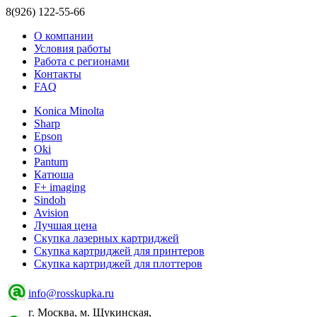
8(926) 122-55-66
О компании
Условия работы
Работа с регионами
Контакты
FAQ
Konica Minolta
Sharp
Epson
Oki
Pantum
Катюша
F+ imaging
Sindoh
Avision
Лучшая цена
Скупка лазерных картриджей
Скупка картриджей для принтеров
Скупка картриджей для плоттеров
info@rosskupka.ru
г. Москва, м. Щукинская,