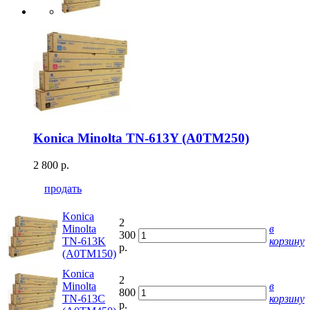
Konica Minolta TN-613Y (A0TM250)
2 800 р.
продать
Konica
2
Minolta
в
300
TN-613K
корзину
р.
(A0TM150)
Konica
2
Minolta
в
800
TN-613C
корзину
р.