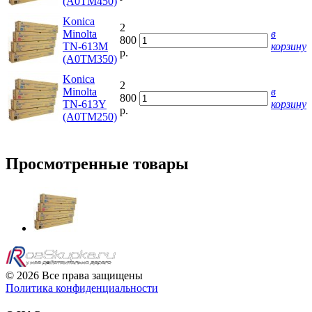
(A0TM450)
Konica
2
Minolta
в
800
TN-613M
корзину
р.
(A0TM350)
Konica
2
Minolta
в
800
TN-613Y
корзину
р.
(A0TM250)
Просмотренные товары
© 2026 Все права защищены
Политика конфиденциальности