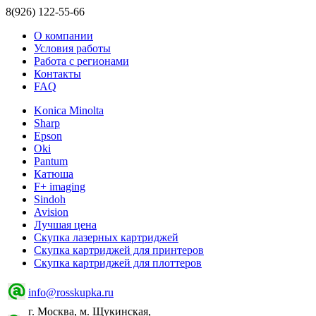
8(926) 122-55-66
О компании
Условия работы
Работа с регионами
Контакты
FAQ
Konica Minolta
Sharp
Epson
Oki
Pantum
Катюша
F+ imaging
Sindoh
Avision
Лучшая цена
Скупка лазерных картриджей
Скупка картриджей для принтеров
Скупка картриджей для плоттеров
info@rosskupka.ru
г. Москва, м. Щукинская,