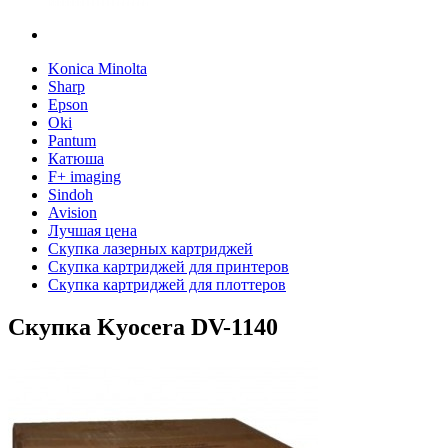
Konica Minolta
Sharp
Epson
Oki
Pantum
Катюша
F+ imaging
Sindoh
Avision
Лучшая цена
Скупка лазерных картриджей
Скупка картриджей для принтеров
Скупка картриджей для плоттеров
Скупка Kyocera DV-1140