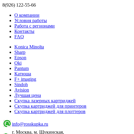
8(926) 122-55-66
О компании
Условия работы
Работа с регионами
Контакты
FAQ
Konica Minolta
Sharp
Epson
Oki
Pantum
Катюша
F+ imaging
Sindoh
Avision
Лучшая цена
Скупка лазерных картриджей
Скупка картриджей для принтеров
Скупка картриджей для плоттеров
info@rosskupka.ru
г. Москва, м. Щукинская,