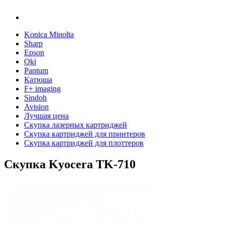
Konica Minolta
Sharp
Epson
Oki
Pantum
Катюша
F+ imaging
Sindoh
Avision
Лучшая цена
Скупка лазерных картриджей
Скупка картриджей для принтеров
Скупка картриджей для плоттеров
Скупка Kyocera TK-710