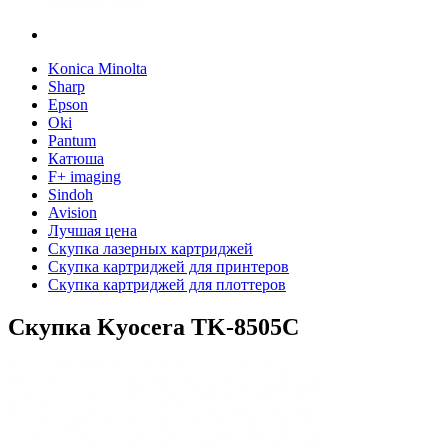
Konica Minolta
Sharp
Epson
Oki
Pantum
Катюша
F+ imaging
Sindoh
Avision
Лучшая цена
Скупка лазерных картриджей
Скупка картриджей для принтеров
Скупка картриджей для плоттеров
Скупка Kyocera TK-8505C