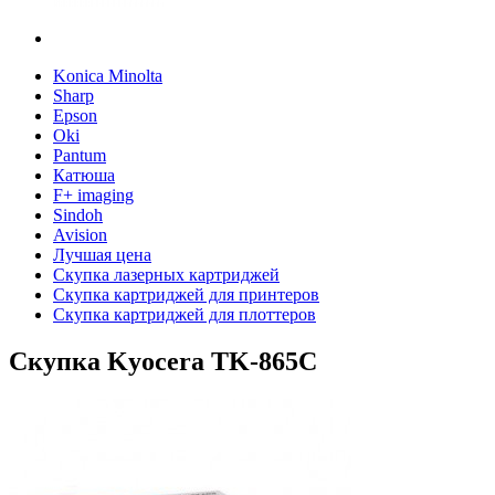
Konica Minolta
Sharp
Epson
Oki
Pantum
Катюша
F+ imaging
Sindoh
Avision
Лучшая цена
Скупка лазерных картриджей
Скупка картриджей для принтеров
Скупка картриджей для плоттеров
Скупка Kyocera TK-865C