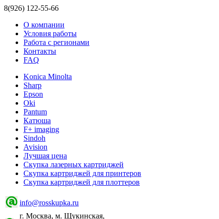
8(926) 122-55-66
О компании
Условия работы
Работа с регионами
Контакты
FAQ
Konica Minolta
Sharp
Epson
Oki
Pantum
Катюша
F+ imaging
Sindoh
Avision
Лучшая цена
Скупка лазерных картриджей
Скупка картриджей для принтеров
Скупка картриджей для плоттеров
info@rosskupka.ru
г. Москва, м. Щукинская,