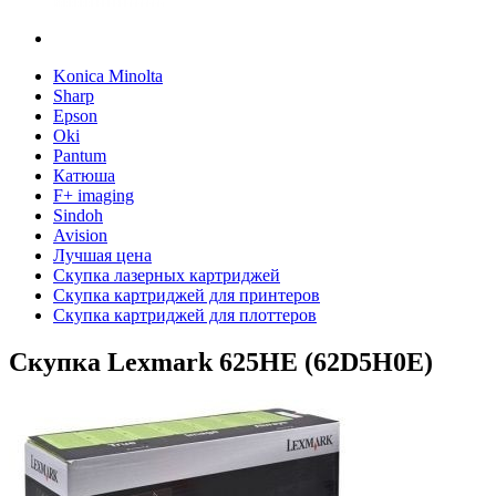
Konica Minolta
Sharp
Epson
Oki
Pantum
Катюша
F+ imaging
Sindoh
Avision
Лучшая цена
Скупка лазерных картриджей
Скупка картриджей для принтеров
Скупка картриджей для плоттеров
Скупка Lexmark 625HE (62D5H0E)