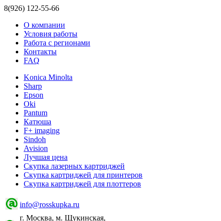
8(926) 122-55-66
О компании
Условия работы
Работа с регионами
Контакты
FAQ
Konica Minolta
Sharp
Epson
Oki
Pantum
Катюша
F+ imaging
Sindoh
Avision
Лучшая цена
Скупка лазерных картриджей
Скупка картриджей для принтеров
Скупка картриджей для плоттеров
info@rosskupka.ru
г. Москва, м. Щукинская,