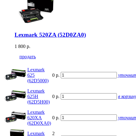
Lexmark 520ZA (52D0ZA0)
1 800 р.
продать
Lexmark
625
0 р.
уточни
(62D5000)
Lexmark
625H
0 р.
в корзин
(62D5H00)
Lexmark
620XA
0 р.
уточни
(62D0XA0)
Lexmark
2