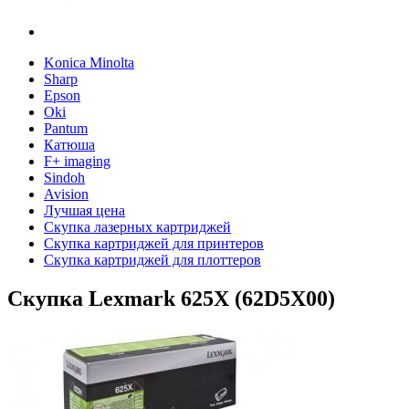
Konica Minolta
Sharp
Epson
Oki
Pantum
Катюша
F+ imaging
Sindoh
Avision
Лучшая цена
Скупка лазерных картриджей
Скупка картриджей для принтеров
Скупка картриджей для плоттеров
Скупка Lexmark 625X (62D5X00)