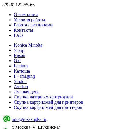
8(926) 122-55-66
О компании
Условия работы
Работа с регионами
Контакты
FAQ
Konica Minolta
Sharp
Epson
Oki
Pantum
Катюша
F+ imaging
Sindoh
Avision
Лучшая цена
Скупка лазерных картриджей
Скупка картриджей для принтеров
Скупка картриджей для плоттеров
info@rosskupka.ru
г. Москва, м. Щукинская,