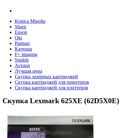
Konica Minolta
Sharp
Epson
Oki
Pantum
Катюша
F+ imaging
Sindoh
Avision
Лучшая цена
Скупка лазерных картриджей
Скупка картриджей для принтеров
Скупка картриджей для плоттеров
Скупка Lexmark 625XE (62D5X0E)