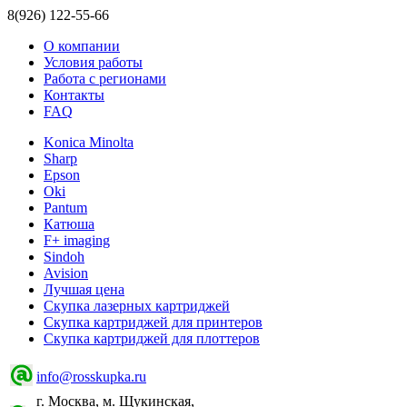
8(926) 122-55-66
О компании
Условия работы
Работа с регионами
Контакты
FAQ
Konica Minolta
Sharp
Epson
Oki
Pantum
Катюша
F+ imaging
Sindoh
Avision
Лучшая цена
Скупка лазерных картриджей
Скупка картриджей для принтеров
Скупка картриджей для плоттеров
info@rosskupka.ru
г. Москва, м. Щукинская,