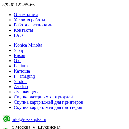
8(926) 122-55-66
О компании
Условия работы
Работа с регионами
Контакты
FAQ
Konica Minolta
Sharp
Epson
Oki
Pantum
Катюша
F+ imaging
Sindoh
Avision
Лучшая цена
Скупка лазерных картриджей
Скупка картриджей для принтеров
Скупка картриджей для плоттеров
info@rosskupka.ru
г. Москва, м. Щукинская,