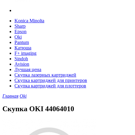
Konica Minolta
Sharp
Epson
Oki
Pantum
Катюша
F+ imaging
Sindoh
Avision
Лучшая цена
Скупка лазерных картриджей
Скупка картриджей для принтеров
Скупка картриджей для плоттеров
Главная
Oki
Скупка OKI 44064010