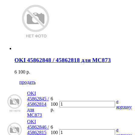
OKI 45862848 / 45862818 для MC873
6 100 р.
продать
OKI
45862845 /
6
в
45862814
100
корзину
для
р.
MC873
OKI
45862846 /
6
в
45862815
100