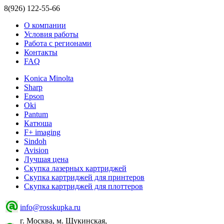
8(926) 122-55-66
О компании
Условия работы
Работа с регионами
Контакты
FAQ
Konica Minolta
Sharp
Epson
Oki
Pantum
Катюша
F+ imaging
Sindoh
Avision
Лучшая цена
Скупка лазерных картриджей
Скупка картриджей для принтеров
Скупка картриджей для плоттеров
info@rosskupka.ru
г. Москва, м. Щукинская,