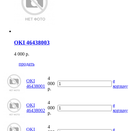
OKI 46438003
4 000 р.
продать
4
OKI
в
000
46438001
корзину
р.
4
OKI
в
000
46438002
корзину
р.
4
OKI
в