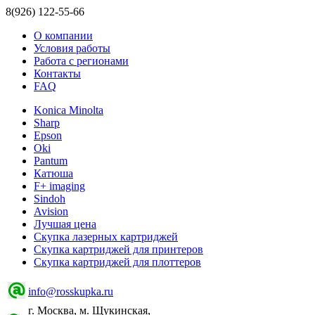
8(926) 122-55-66
О компании
Условия работы
Работа с регионами
Контакты
FAQ
Konica Minolta
Sharp
Epson
Oki
Pantum
Катюша
F+ imaging
Sindoh
Avision
Лучшая цена
Скупка лазерных картриджей
Скупка картриджей для принтеров
Скупка картриджей для плоттеров
info@rosskupka.ru
г. Москва, м. Щукинская,