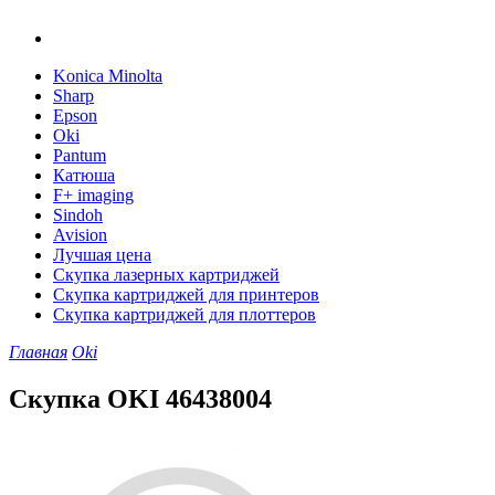
Konica Minolta
Sharp
Epson
Oki
Pantum
Катюша
F+ imaging
Sindoh
Avision
Лучшая цена
Скупка лазерных картриджей
Скупка картриджей для принтеров
Скупка картриджей для плоттеров
Главная
Oki
Скупка OKI 46438004