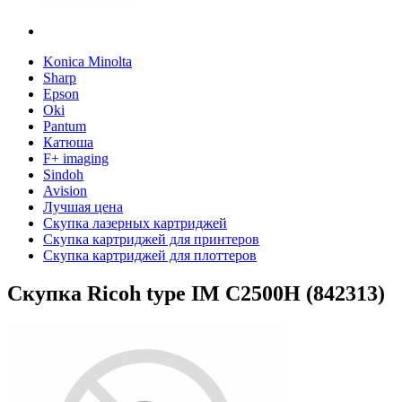
Konica Minolta
Sharp
Epson
Oki
Pantum
Катюша
F+ imaging
Sindoh
Avision
Лучшая цена
Скупка лазерных картриджей
Скупка картриджей для принтеров
Скупка картриджей для плоттеров
Скупка Ricoh type IM C2500H (842313)