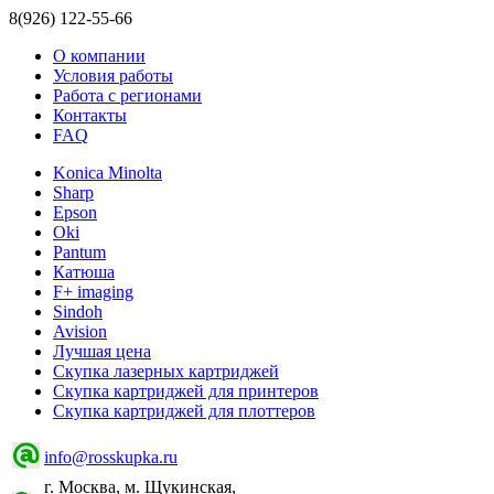
8(926) 122-55-66
О компании
Условия работы
Работа с регионами
Контакты
FAQ
Konica Minolta
Sharp
Epson
Oki
Pantum
Катюша
F+ imaging
Sindoh
Avision
Лучшая цена
Скупка лазерных картриджей
Скупка картриджей для принтеров
Скупка картриджей для плоттеров
info@rosskupka.ru
г. Москва, м. Щукинская,