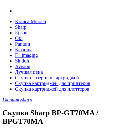
Konica Minolta
Sharp
Epson
Oki
Pantum
Катюша
F+ imaging
Sindoh
Avision
Лучшая цена
Скупка лазерных картриджей
Скупка картриджей для принтеров
Скупка картриджей для плоттеров
Главная
Sharp
Скупка Sharp BP-GT70MA /
BPGT70MA