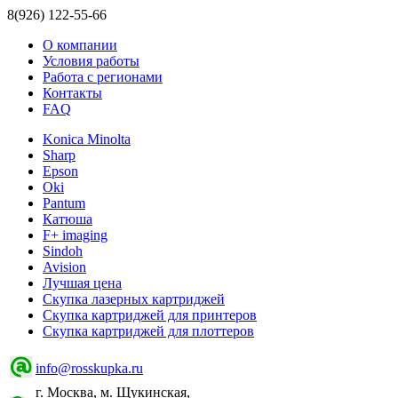
8(926) 122-55-66
О компании
Условия работы
Работа с регионами
Контакты
FAQ
Konica Minolta
Sharp
Epson
Oki
Pantum
Катюша
F+ imaging
Sindoh
Avision
Лучшая цена
Скупка лазерных картриджей
Скупка картриджей для принтеров
Скупка картриджей для плоттеров
info@rosskupka.ru
г. Москва, м. Щукинская,