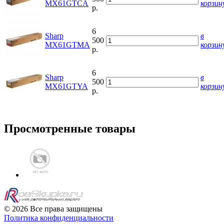
MX61GTCA
корзин
р.
6
Sharp
в
500
MX61GTMA
корзин
р.
6
Sharp
в
500
MX61GTYA
корзин
р.
Просмотренные товары
© 2026 Все права защищены
Политика конфиденциальности