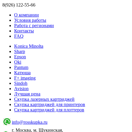
8(926) 122-55-66
О компании
Условия работы
Работа с регионами
Контакты
FAQ
Konica Minolta
Sharp
Epson
Oki
Pantum
Катюша
F+ imaging
Sindoh
Avision
Лучшая цена
Скупка лазерных картриджей
Скупка картриджей для принтеров
Скупка картриджей для плоттеров
info@rosskupka.ru
г. Москва, м. Щукинская,