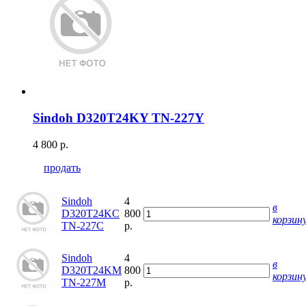
Sindoh D320T24KY TN-227Y
4 800 р.
продать
Sindoh
4
в
D320T24KC
800
корзин
TN-227C
р.
Sindoh
4
в
D320T24KM
800
корзин
TN-227M
р.