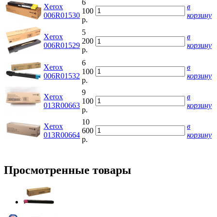
6
Xerox
в
100
006R01530
корзину
р.
5
Xerox
в
200
006R01529
корзину
р.
6
Xerox
в
100
006R01532
корзину
р.
9
Xerox
в
100
013R00663
корзину
р.
10
Xerox
в
600
013R00664
корзину
р.
Просмотренные товары