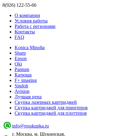
8(926) 122-55-66
О компании
Условия работы
Работа с регионами
Контакты
FAQ
Konica Minolta
Sharp
Epson
Oki
Pantum
Катюша
F+ imaging
Sindoh
Avision
Лучшая цена
Скупка лазерных картриджей
Скупка картриджей для принтеров
Скупка картриджей для плоттеров
info@rosskupka.ru
г. Москва, м. Щукинская,