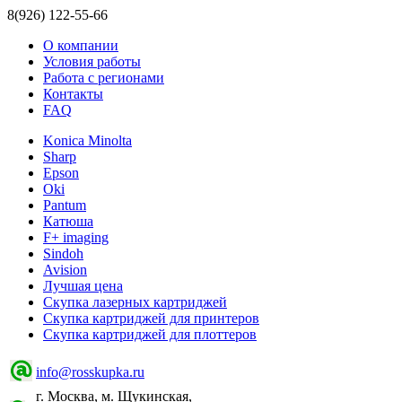
8(926) 122-55-66
О компании
Условия работы
Работа с регионами
Контакты
FAQ
Konica Minolta
Sharp
Epson
Oki
Pantum
Катюша
F+ imaging
Sindoh
Avision
Лучшая цена
Скупка лазерных картриджей
Скупка картриджей для принтеров
Скупка картриджей для плоттеров
info@rosskupka.ru
г. Москва, м. Щукинская,