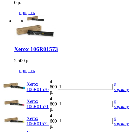
0 р.
продать
Xerox 106R01573
5 500 р.
продать
4
Xerox
в
600
106R01570
корзину
р.
4
Xerox
в
600
106R01571
корзину
р.
4
Xerox
в
600
106R01572
корзину
р.