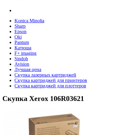
Konica Minolta
Sharp
Epson
Oki
Pantum
Катюша
F+ imaging
Sindoh
Avision
Лучшая цена
Скупка лазерных картриджей
Скупка картриджей для принтеров
Скупка картриджей для плоттеров
Скупка Xerox 106R03621