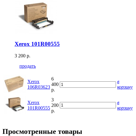
Xerox 101R00555
3 200 р.
продать
6
Xerox
в
400
106R03623
корзину
р.
3
Xerox
в
200
101R00555
корзину
р.
Просмотренные товары