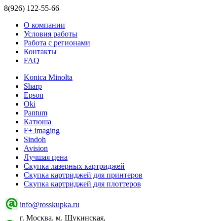
8(926) 122-55-66
О компании
Условия работы
Работа с регионами
Контакты
FAQ
Konica Minolta
Sharp
Epson
Oki
Pantum
Катюша
F+ imaging
Sindoh
Avision
Лучшая цена
Скупка лазерных картриджей
Скупка картриджей для принтеров
Скупка картриджей для плоттеров
info@rosskupka.ru
г. Москва, м. Щукинская,