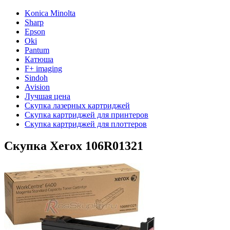
Konica Minolta
Sharp
Epson
Oki
Pantum
Катюша
F+ imaging
Sindoh
Avision
Лучшая цена
Скупка лазерных картриджей
Скупка картриджей для принтеров
Скупка картриджей для плоттеров
Скупка Xerox 106R01321