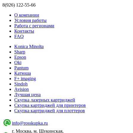
8(926) 122-55-66
О компании
Условия работы
Работа с регионами
Контакты
FAQ
Konica Minolta
Sharp
Epson
Oki
Pantum
Катюша
F+ imaging
Sindoh
Avision
Лучшая цена
Скупка лазерных картриджей
Скупка картриджей для принтеров
Скупка картриджей для плоттеров
info@rosskupka.ru
г. Москва, м. Щукинская,