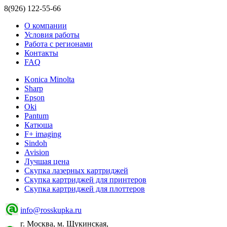
8(926) 122-55-66
О компании
Условия работы
Работа с регионами
Контакты
FAQ
Konica Minolta
Sharp
Epson
Oki
Pantum
Катюша
F+ imaging
Sindoh
Avision
Лучшая цена
Скупка лазерных картриджей
Скупка картриджей для принтеров
Скупка картриджей для плоттеров
info@rosskupka.ru
г. Москва, м. Щукинская,