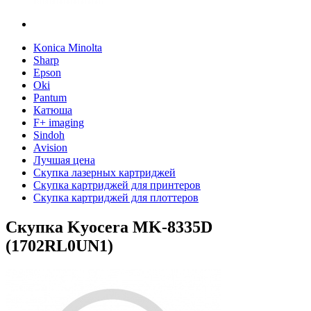
Konica Minolta
Sharp
Epson
Oki
Pantum
Катюша
F+ imaging
Sindoh
Avision
Лучшая цена
Скупка лазерных картриджей
Скупка картриджей для принтеров
Скупка картриджей для плоттеров
Скупка Kyocera MK-8335D
(1702RL0UN1)