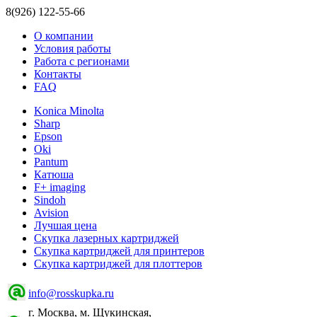
8(926) 122-55-66
О компании
Условия работы
Работа с регионами
Контакты
FAQ
Konica Minolta
Sharp
Epson
Oki
Pantum
Катюша
F+ imaging
Sindoh
Avision
Лучшая цена
Скупка лазерных картриджей
Скупка картриджей для принтеров
Скупка картриджей для плоттеров
info@rosskupka.ru
г. Москва, м. Щукинская,