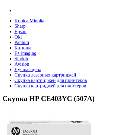
Konica Minolta
Sharp
Epson
Oki
Pantum
Катюша
F+ imaging
Sindoh
Avision
Лучшая цена
Скупка лазерных картриджей
Скупка картриджей для принтеров
Скупка картриджей для плоттеров
Скупка HP CE403YC (507A)