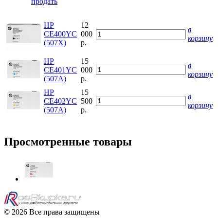
продать
HP
12
в
CE400YC
000
корзину
(507X)
р.
HP
15
в
CE401YC
000
корзину
(507A)
р.
HP
15
в
CE402YC
500
корзину
(507A)
р.
Просмотренные товары
© 2026 Все права защищены