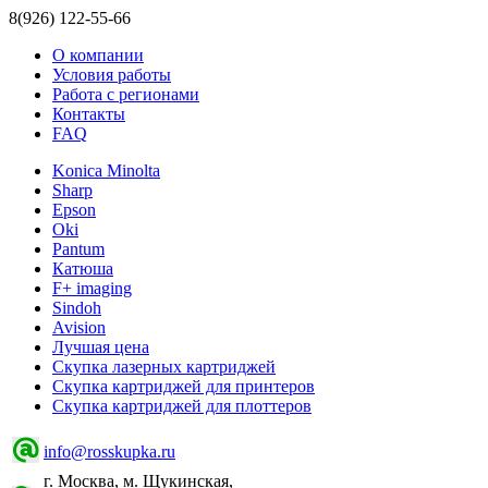
8(926) 122-55-66
О компании
Условия работы
Работа с регионами
Контакты
FAQ
Konica Minolta
Sharp
Epson
Oki
Pantum
Катюша
F+ imaging
Sindoh
Avision
Лучшая цена
Скупка лазерных картриджей
Скупка картриджей для принтеров
Скупка картриджей для плоттеров
info@rosskupka.ru
г. Москва, м. Щукинская,