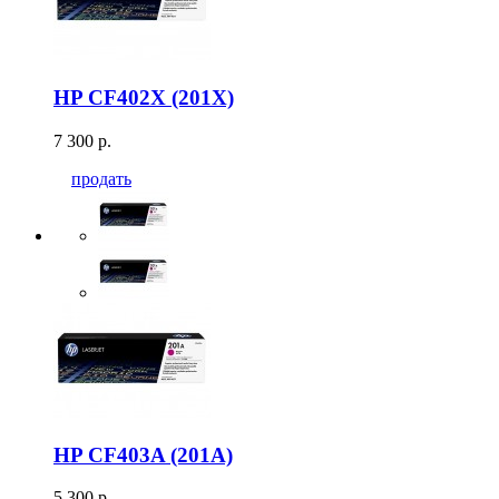
HP CF402X (201X)
7 300 р.
продать
HP CF403A (201A)
5 300 р.