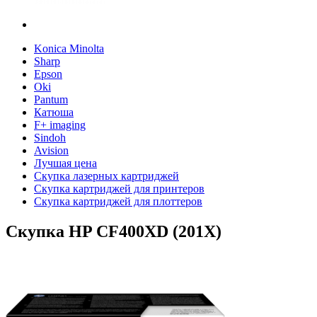
Konica Minolta
Sharp
Epson
Oki
Pantum
Катюша
F+ imaging
Sindoh
Avision
Лучшая цена
Скупка лазерных картриджей
Скупка картриджей для принтеров
Скупка картриджей для плоттеров
Скупка HP CF400XD (201X)