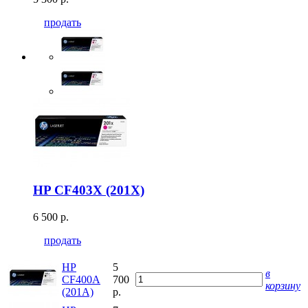
продать
HP CF403X (201X)
6 500 р.
продать
HP
5
в
CF400A
700
корзину
(201A)
р.