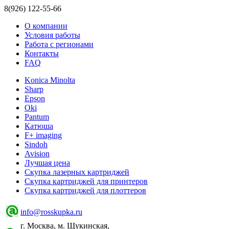
8(926) 122-55-66
О компании
Условия работы
Работа с регионами
Контакты
FAQ
Konica Minolta
Sharp
Epson
Oki
Pantum
Катюша
F+ imaging
Sindoh
Avision
Лучшая цена
Скупка лазерных картриджей
Скупка картриджей для принтеров
Скупка картриджей для плоттеров
info@rosskupka.ru
г. Москва, м. Щукинская,