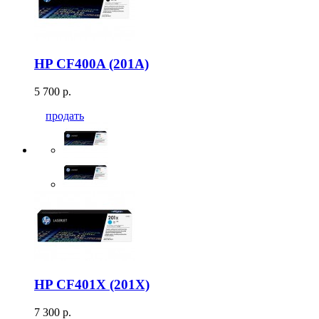
HP CF400A (201A)
5 700 р.
продать
HP CF401X (201X)
7 300 р.