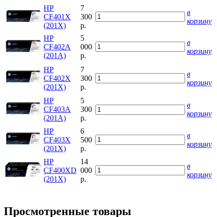
HP
7
в
CF401X
300
корзину
(201X)
р.
HP
5
в
CF402A
000
корзину
(201A)
р.
HP
7
в
CF402X
300
корзину
(201X)
р.
HP
5
в
CF403A
300
корзину
(201A)
р.
HP
6
в
CF403X
500
корзину
(201X)
р.
HP
14
в
CF400XD
000
корзину
(201X)
р.
Просмотренные товары