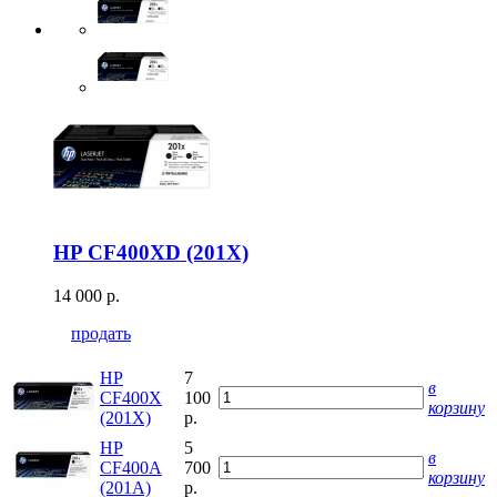
HP CF400XD (201X)
14 000 р.
продать
HP
7
в
CF400X
100
корзину
(201X)
р.
HP
5
в
CF400A
700
корзину
(201A)
р.