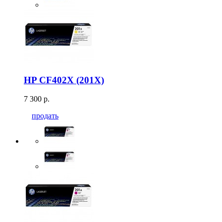
HP CF402X (201X)
7 300 р.
продать