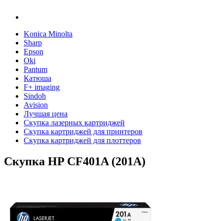
Konica Minolta
Sharp
Epson
Oki
Pantum
Катюша
F+ imaging
Sindoh
Avision
Лучшая цена
Скупка лазерных картриджей
Скупка картриджей для принтеров
Скупка картриджей для плоттеров
Скупка HP CF401A (201A)