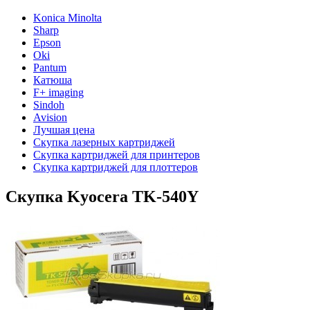
Konica Minolta
Sharp
Epson
Oki
Pantum
Катюша
F+ imaging
Sindoh
Avision
Лучшая цена
Скупка лазерных картриджей
Скупка картриджей для принтеров
Скупка картриджей для плоттеров
Скупка Kyocera TK-540Y