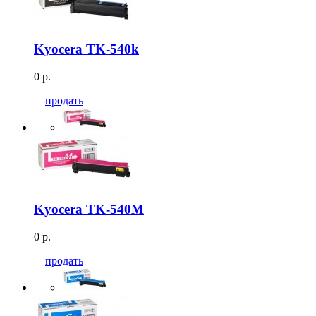
Kyocera TK-540k
0 р.
продать
Kyocera TK-540M
0 р.
продать