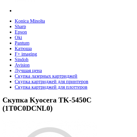
Konica Minolta
Sharp
Epson
Oki
Pantum
Катюша
F+ imaging
Sindoh
Avision
Лучшая цена
Скупка лазерных картриджей
Скупка картриджей для принтеров
Скупка картриджей для плоттеров
Скупка Kyocera TK-5450C
(1T0C0DCNL0)