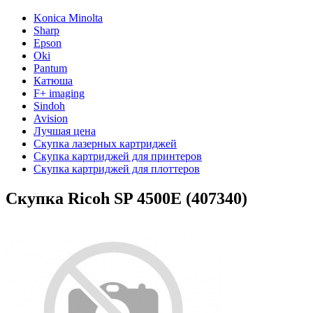
Konica Minolta
Sharp
Epson
Oki
Pantum
Катюша
F+ imaging
Sindoh
Avision
Лучшая цена
Скупка лазерных картриджей
Скупка картриджей для принтеров
Скупка картриджей для плоттеров
Скупка Ricoh SP 4500E (407340)