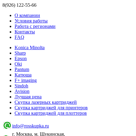
8(926) 122-55-66
О компании
Условия работы
Работа с регионами
Контакты
FAQ
Konica Minolta
Sharp
Epson
Oki
Pantum
Катюша
F+ imaging
Sindoh
Avision
Лучшая цена
Скупка лазерных картриджей
Скупка картриджей для принтеров
Скупка картриджей для плоттеров
info@rosskupka.ru
г. Москва, м. Щукинская,